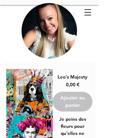
Artemis Art
Leo's Majesty
Prix
0,00 €
Ajouter au
panier
Je peins des
fleurs pour
qu'elles ne