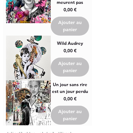
meurent pas
Prix
0,00 €
Ajouter au
panier
Wild Audrey
Prix
0,00 €
Ajouter au
panier
Un jour sans rire
est un jour perdu
Prix
0,00 €
Ajouter au
panier