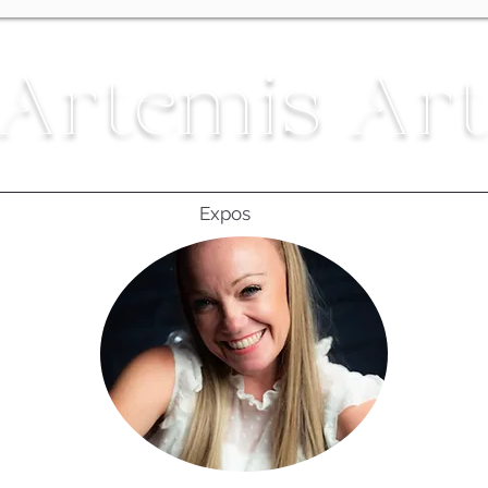
Artemis Ar
rt
Albums de Enaïd
Expos
Contact
Instructions d